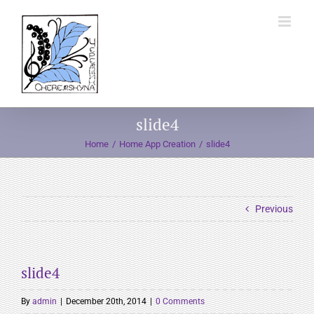
Skip
to
content
slide4
Home
Home App Creation
slide4
Previous
slide4
By
admin
|
December 20th, 2014
|
0 Comments