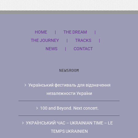
HOME
THE DREAM
THE JOURNEY
TRACKS
NEWS
CONTACT
NEWSROOM
Український фестиваль для відзначення
незалежности України
100 and Beyond. Next concert.
УКРAЇНCЬКИЙ ЧAC – UKRAINIAN TIME – LE
TEMPS UKRAINIEN