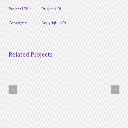
Project URL:
Project URL
Copyright:
Copyright URL
Related Projects
M
B
o
r
b
a
i
n
l
d
e
i
A