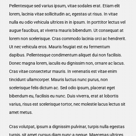
Pellentesque sed varius ipsum, vitae sodales erat. Etiam elit
lorem, lacinia vitae sollicitudin ac, egestas ut risus. In vitae
nulla eu odio vehicula ultrices in in ipsum. In porttitor lectus vel
augue faucibus, at viverra mauris bibendum. Ut consequat at
lorem non scelerisque. Cras commodo lacinia orci ac hendrerit.
Ut nec vehicula eros. Mauris feugiat est eu fermentum
dapibus. Pellentesque condimentum aliquet dui non facilisis.
Donec magna lorem, iaculis eu dignissim non, ornare ac lacus.
Cras vitae consectetur mauris. In venenatis est vitae enim
tincidunt ullamcorper. Mauris luctus nunc purus, non
scelerisque felis dictum ac. Sed odio ipsum, placerat eget
bibendum eu, facilisis eu nunc. Duis viverra, erat at lobortis
varius, risus est scelerisque tortor, nec molestie lacus lectus sit
amet metus.
Cras volutpat, ipsum a dignissim pulvinar, turpis nulla egestas
turpis, sit amet cursus diam nunc a neque. Maecenas ultrices