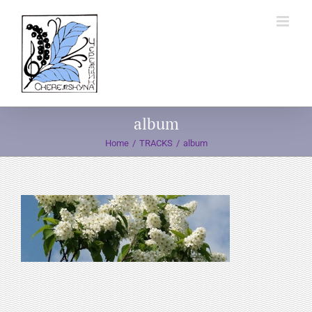
Skip
to
content
album
Home
TRACKS
album