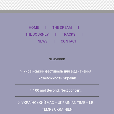
HOME
THE DREAM
THE JOURNEY
TRACKS
NEWS
CONTACT
NEWSROOM
Український фестиваль для відзначення
незалежности України
100 and Beyond. Next concert.
УКРAЇНCЬКИЙ ЧAC – UKRAINIAN TIME – LE
TEMPS UKRAINIEN